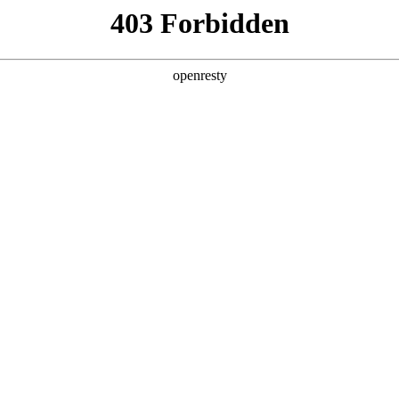
产品及服务
行业解决方案
合作伙伴
投资者关系
！共话AI未来，共创企业新价值
2024 / 04 / 28
伴·共话AI未来——千帆生态伙伴圆桌会”在京顺利举行，这也是今年千
、多领域、深层次交流，共话AI行业的机遇与挑战。
4千帆计划政策介绍，尊龙凯时数码副总裁兼CTO李刚、尊龙凯时